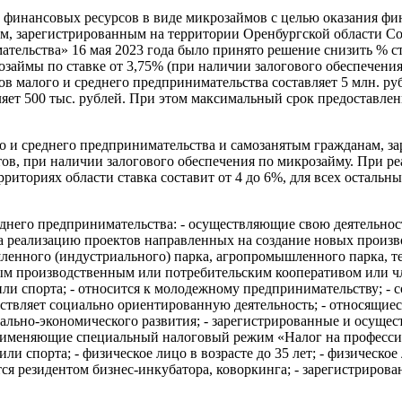
 финансовых ресурсов в виде микрозаймов с целью оказания фи
нам, зарегистрированным на территории Оренбургской области 
тельства» 16 мая 2023 года было принято решение снизить % с
займы по ставке от 3,75% (при наличии залогового обеспечения
ов малого и среднего предпринимательства составляет 5 млн. 
яет 500 тыс. рублей. При этом максимальный срок предоставле
го и среднего предпринимательства и самозанятым гражданам, 
ов, при наличии залогового обеспечения по микрозайму. При 
иториях области ставка составит от 4 до 6%, для всех остальны
еднего предпринимательства: - осуществляющие свою деятельнос
на реализацию проектов направленных на создание новых произ
шленного (индустриального) парка, агропромышленного парка, т
ным производственным или потребительским кооперативом или чл
или спорта; - относится к молодежному предпринимательству; - с
ществляет социально ориентированную деятельность; - относящие
ально-экономического развития; - зарегистрированные и осущес
рименяющие специальный налоговый режим «Налог на профессио
и спорта; - физическое лицо в возрасте до 35 лет; - физическое 
яется резидентом бизнес-инкубатора, коворкинга; - зарегистриро