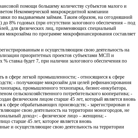
нансовой помощи большему количеству субъектов малого и
Советом Некоммерческой микрокредитной компании
тавки по выдаваемым займам. Таким образом, на сегодняшний
) до 8% годовых (при отсутствии залогового обеспечения – под
рублей, для физических лиц, применяющих специальный
ния микрозайма по программе микрофинансирования составляет
зарегистрированным и осуществляющим свою деятельность на
реализации приоритетных проектов субъектами МСП и
х % ставка будет 7, при наличии залогового обеспечения по
ть в сфере легкой промышленности; - относящиеся к сфере
водств; - получающие микрозайм для целей рефинансирования
ехнопарка, промышленного технопарка, бизнес-инкубатора,
еном сельскохозяйственного потребительского кооператива; -
оздан физическим лицом старше 45 лет, который является вновь
ся к сфере обрабатывающих производств; - зарегистрирован и
твляющие свою деятельность на территории моногородов, не
нальный доход»: - физическое лицо – женщина; -
лицо старше 45 лет, которое является вновь
ванные и осуществляющие свою деятельность на территории