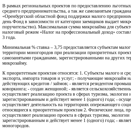
В рамках региональных проектов по предоставлению льготных
среднего предпринимательства, а так же самозанятым гражда
«Оренбургский областной фонд поддержки малого предпринима
день Фонд в зависимости от категории заемщиков выдает микро
поручительство). Максимальная сумма микрозайма для субъект
налоговый режим «Налог на профессиональный доход» составл
3 года.
Минимальная % ставка – 3,75 предоставляется субъектам мало
территории моногородов при реализации приоритетных проект
самозанятыми гражданами, зарегистрированными на других терр
микрозайму.
К приоритетным проектам относятся: 1. Субъекты малого и ср
экспорта, импорта товаров и услуг; - получающие микрозайм 
действующих кредитов / займов; - является резидентом промы
коворкинга; - создан женщиной; - является сельскохозяйствен
осуществляет реализацию проекта в сферах туризма, экологии 
зарегистрированным и действует менее 1 (одного) года; - осу
осуществляет деятельность на территориях опережающего соци
относящиеся к приоритетным проектам 2. Физические лица, п
осуществляют реализацию проекта в сферах туризма, экологии ил
зарегистрированным и действует менее 1 (одного) года; - явл
моногородов.