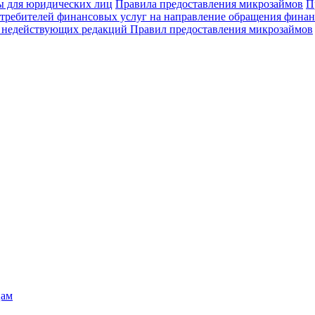
 для юридических лиц
Правила предоставления микрозаймов
П
требителей финансовых услуг на направление обращения фина
 недействующих редакций Правил предоставления микрозаймов
цам