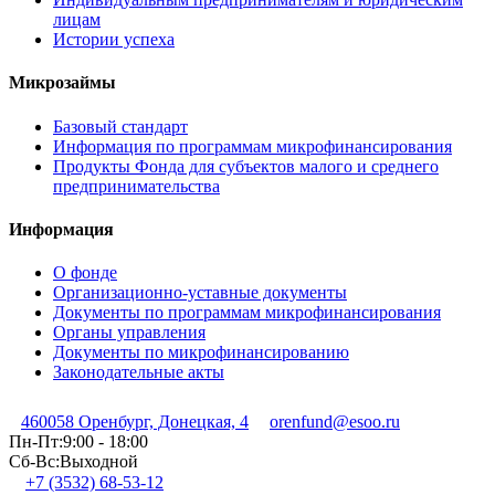
лицам
Истории успеха
Микрозаймы
Базовый стандарт
Информация по программам микрофинансирования
Продукты Фонда для субъектов малого и среднего
предпринимательства
Информация
О фонде
Организационно-уставные документы
Документы по программам микрофинансирования
Органы управления
Документы по микрофинансированию
Законодательные акты
460058 Оренбург, Донецкая, 4
orenfund@esoo.ru
Пн-Пт:
9:00 - 18:00
Сб-Вс:
Выходной
+7 (3532) 68-53-12