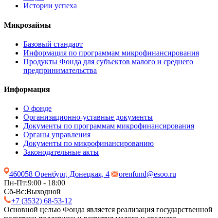
Истории успеха
Микрозаймы
Базовый стандарт
Информация по программам микрофинансирования
Продукты Фонда для субъектов малого и среднего
предпринимательства
Информация
О фонде
Организационно-уставные документы
Документы по программам микрофинансирования
Органы управления
Документы по микрофинансированию
Законодательные акты
460058 Оренбург, Донецкая, 4
orenfund@esoo.ru
Пн-Пт:
9:00 - 18:00
Сб-Вс:
Выходной
+7 (3532) 68-53-12
Основной целью Фонда является реализация государственной