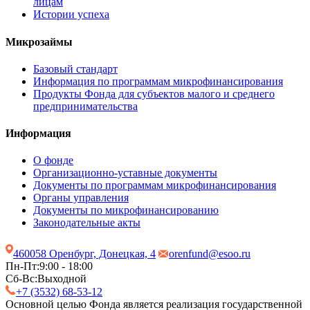
лицам
Истории успеха
Микрозаймы
Базовый стандарт
Информация по программам микрофинансирования
Продукты Фонда для субъектов малого и среднего
предпринимательства
Информация
О фонде
Организационно-уставные документы
Документы по программам микрофинансирования
Органы управления
Документы по микрофинансированию
Законодательные акты
460058 Оренбург, Донецкая, 4
orenfund@esoo.ru
Пн-Пт:
9:00 - 18:00
Сб-Вс:
Выходной
+7 (3532) 68-53-12
Основной целью Фонда является реализация государственной