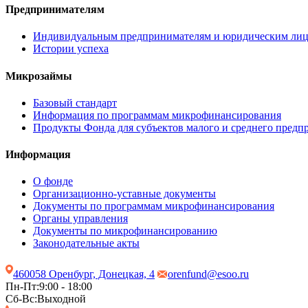
Предпринимателям
Индивидуальным предпринимателям и юридическим ли
Истории успеха
Микрозаймы
Базовый стандарт
Информация по программам микрофинансирования
Продукты Фонда для субъектов малого и среднего предп
Информация
О фонде
Организационно-уставные документы
Документы по программам микрофинансирования
Органы управления
Документы по микрофинансированию
Законодательные акты
460058 Оренбург, Донецкая, 4
orenfund@esoo.ru
Пн-Пт:
9:00 - 18:00
Сб-Вс:
Выходной