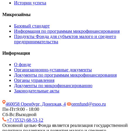
Истории успеха
Микрозаймы
Базовый стандарт
Информация по программам микрофинансирования
Продукты Фонда для субъектов малого и среднего
предпринимательства
Информация
О фонде
Организационно-уставные документы
Документы по программам микрофинансирования
Органы управления
Документы по микрофинансированию
Законодательные акты
460058 Оренбург, Донецкая, 4
orenfund@esoo.ru
Пн-Пт:
9:00 - 18:00
Сб-Вс:
Выходной
+7 (3532) 68-53-12
Основной целью Фонда является реализация государственной
политики поддержки и развития малого и среднего