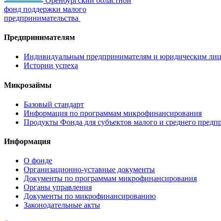
Оренбургский областной
фонд поддержки малого
предпринимательства
Предпринимателям
Индивидуальным предпринимателям и юридическим ли
Истории успеха
Микрозаймы
Базовый стандарт
Информация по программам микрофинансирования
Продукты Фонда для субъектов малого и среднего предп
Информация
О фонде
Организационно-уставные документы
Документы по программам микрофинансирования
Органы управления
Документы по микрофинансированию
Законодательные акты