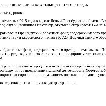
ставленные цели на всех этапах развития своего дела
лександровна:
иматель с 2015 года в городе Ясный Оренбургской области. В 
во услуг и увеличивая их спектр, открыла центр красоты «AнеH
атилась в Оренбургский областной фонд поддержки малого пре
даления тату и карбонового пилинга К-720. Покупка данного обо
ь обратилась в фонд поддержки малого предпринимательства. По 
. Эти средства, мне позволили закрыть предпринимательские кр
ы.
средства на уплате процентов по банковским кредитам и сделат
ост выручки от предпринимательской деятельности. Хочется поб
 микрофинансированию, но и механизм, позволяющий мне осущест
ов персональных данных для распространения.