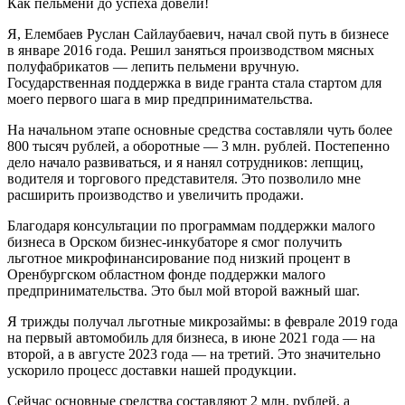
Как пельмени до успеха довели!
Я, Елембаев Руслан Сайлаубаевич, начал свой путь в бизнесе
в январе 2016 года. Решил заняться производством мясных
полуфабрикатов — лепить пельмени вручную.
Государственная поддержка в виде гранта стала стартом для
моего первого шага в мир предпринимательства.
На начальном этапе основные средства составляли чуть более
800 тысяч рублей, а оборотные — 3 млн. рублей. Постепенно
дело начало развиваться, и я нанял сотрудников: лепщиц,
водителя и торгового представителя. Это позволило мне
расширить производство и увеличить продажи.
Благодаря консультации по программам поддержки малого
бизнеса в Орском бизнес-инкубаторе я смог получить
льготное микрофинансирование под низкий процент в
Оренбургском областном фонде поддержки малого
предпринимательства. Это был мой второй важный шаг.
Я трижды получал льготные микрозаймы: в феврале 2019 года
на первый автомобиль для бизнеса, в июне 2021 года — на
второй, а в августе 2023 года — на третий. Это значительно
ускорило процесс доставки нашей продукции.
Сейчас основные средства составляют 2 млн. рублей, а