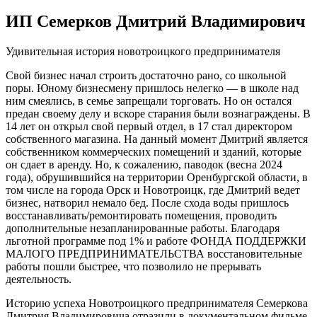
ИП Семерков Дмитрий Владимирович
Удивительная история новотроицкого предпринимателя
Свой бизнес начал строить достаточно рано, со школьной
поры. Юному бизнесмену пришлось нелегко — в школе над
ним смеялись, в семье запрещали торговать. Но он остался
предан своему делу и вскоре старания были вознаграждены. В
14 лет он открыл свой первый отдел, в 17 стал директором
собственного магазина. На данный момент Дмитрий является
собственником коммерческих помещений и зданий, которые
он сдает в аренду. Но, к сожалению, паводок (весна 2024
года), обрушившийся на территории Оренбургской области, в
том числе на города Орск и Новотроицк, где Дмитрий ведет
бизнес, натворил немало бед. После схода воды пришлось
восстанавливать/ремонтировать помещения, проводить
дополнительные незапланированные работы. Благодаря
льготной программе под 1% и работе ФОНДА ПОДДЕРЖКИ
МАЛОГО ПРЕДПРИНИМАТЕЛЬСТВА восстановительные
работы пошли быстрее, что позволило не прерывать
деятельность.
Историю успеха Новотроицкого предпринимателя Семеркова
Дмитрия Владимировича отразили в документальном фильме