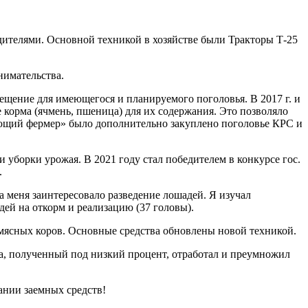
родителями. Основной техникой в хозяйстве были Тракторы Т-25
нимательства.
ещение для имеющегося и планируемого поголовья. В 2017 г. и
е корма (ячмень, пшеница) для их содержания. Это позволяло
нающий фермер» было дополнительно закуплено поголовье КРС и
и уборки урожая. В 2021 году стал победителем в конкурсе гос.
.
 меня заинтересовало разведение лошадей. Я изучал
ей на откорм и реализацию (37 головы).
и мясных коров. Основные средства обновлены новой техникой.
а, полученный под низкий процент, отработал и преумножил
ании заемных средств!