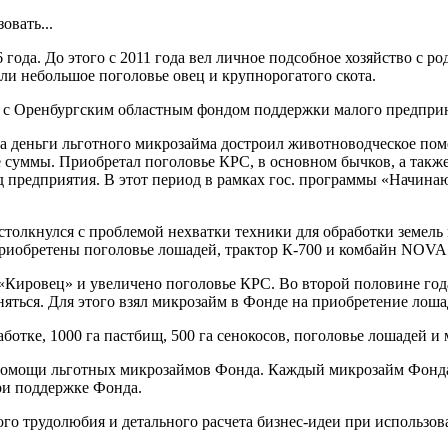
овать...
 года. До этого с 2011 года вел личное подсобное хозяйство с 
ли небольшое поголовье овец и крупнорогатого скота.
аю с Оренбургским областным фондом поддержки малого предпри
На деньги льготного микрозайма достроил животноводческое пом
ие суммы. Приобретал поголовье КРС, в основном бычков, а такж
од предприятия. В этот период в рамках гос. программы «Начи
 столкнулся с проблемой нехватки техники для обработки земель 
приобретены поголовье лошадей, трактор К-700 и комбайн NOVA
 «Кировец» и увеличено поголовье КРС. Во второй половине года
ться. Для этого взял микрозайм в Фонде на приобретение лошад
ботке, 1000 га пастбищ, 500 га сенокосов, поголовье лошадей 
и помощи льготных микрозаймов Фонда. Каждый микрозайм Фонд
при поддержке Фонда.
о трудолюбия и детального расчета бизнес-идеи при использов