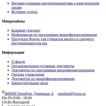
Индивидуальным предпринимателям и юридическим
лицам
Истории успеха
Микрозаймы
Базовый стандарт
Информация по программам микрофинансирования
Продукты Фонда для субъектов малого и среднего
предпринимательства
Информация
О фонде
Организационно-уставные документы
Документы по программам микрофинансирования
Органы управления
Документы по микрофинансированию
Законодательные акты
460058 Оренбург, Донецкая, 4
orenfund@esoo.ru
Пн-Пт:
9:00 - 18:00
Сб-Вс:
Выходной